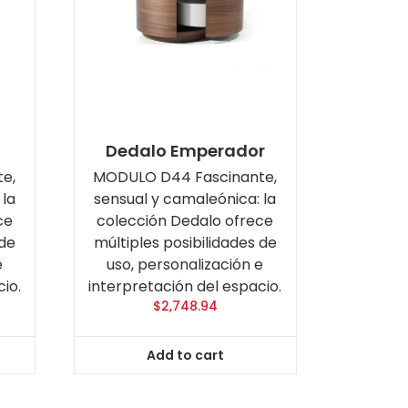
Dedalo Emperador
e,
MODULO D44 Fascinante,
 la
sensual y camaleónica: la
ce
colección Dedalo ofrece
 de
múltiples posibilidades de
e
uso, personalización e
io.
interpretación del espacio.
$
2,748.94
Add to cart