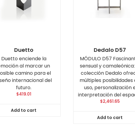
Duetto
Dedalo D57
Duetto enciende la
MÓDULO D57 Fascinant
emoción al marcar un
sensual y camaleónica:
osible camino para el
colección Dedalo ofre
iseño internacional del
múltiples posibilidades
futuro.
uso, personalización 
$
419.01
interpretación del espac
$
2,461.65
Add to cart
Add to cart