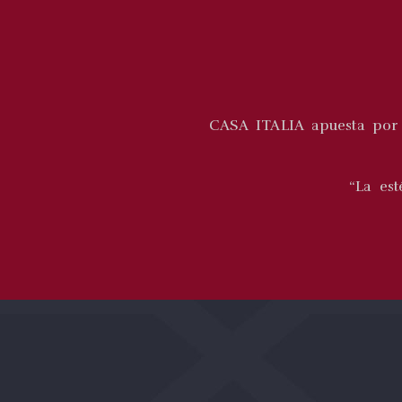
CASA ITALIA apuesta por 
“La est