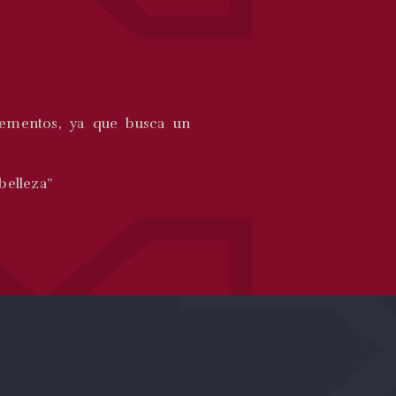
lementos, ya que busca un
belleza”