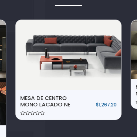
MESA DE CENTRO
MONO LACADO NE
$
1,267.20
Rated
0
out
of
5