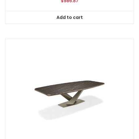
$
986.87
Add to cart