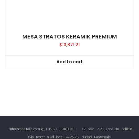
MESA STRATOS KERAMIK PREMIUM
$
13,871.21
Add to cart
info@casaitalia.com.gt
I (502) 5630-3036 I 12 calle 2-25 zona 10 edificio
Avía tercer nivel local 24-25-26, ciudad Guatemala.